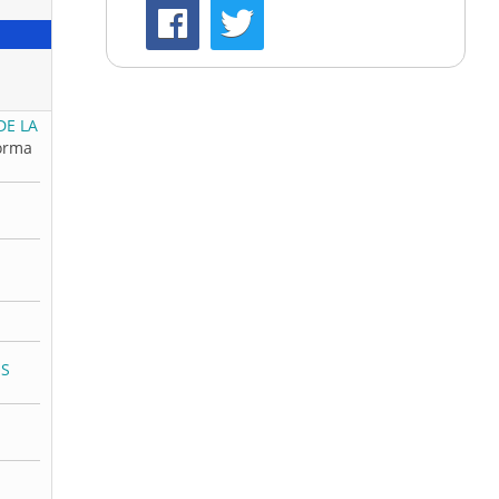
DE LA
orma
OS