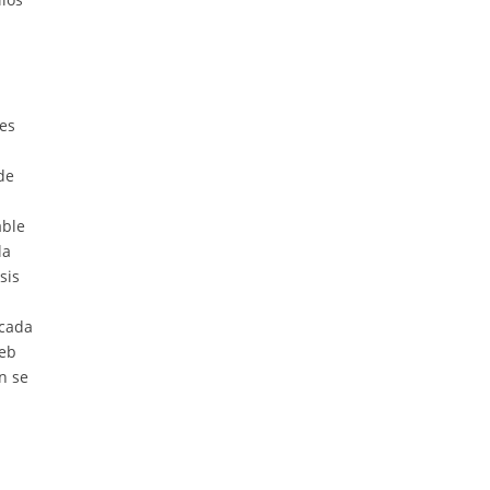
 es
de
able
la
sis
 cada
web
n se