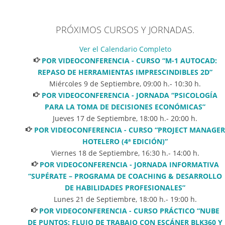
PROYECTOS
VÍDEO
FINALISTAS DE LOS
“CONTAMINACIÓN
VIII PREMIOS
PRÓXIMOS CURSOS Y JORNADAS.
INVISIBLE”
EGURTEK
20/07/2026. En este enlace
16/07/2026. Egurtek ha
Ver el Calendario Completo
se puede visualizar el Vídeo
dado a conocer los
POR VIDEOCONFERENCIA - CURSO “M-1 AUTOCAD:
“Contaminación Invisible”
proyectos finalistas de la
REPASO DE HERRAMIENTAS IMPRESCINDIBLES 2D”
que es una oportunidad
octava edición de sus
Miércoles 9 de Septiembre
,
09:00
h.-
10:30
h.
para comprender mejor el
premios. Los galardones
POR VIDEOCONFERENCIA - JORNADA “PSICOLOGÍA
entorno electromagnético
distinguen las mejores
PARA LA TOMA DE DECISIONES ECONÓMICAS”
en el que vivimos y cómo ha
propuestas en el uso de la
Jueves 17 de Septiembre
,
18:00
h.-
20:00
h.
cambiado nuestra
madera y reconocen
POR VIDEOCONFERENCIA - CURSO “PROJECT MANAGER
exposición desde la llegada
proyectos por su calidad
HOTELERO (4ª EDICIÓN)”
de la electricidad, las
arquitectónica, su
Viernes 18 de Septiembre
,
16:30
h.-
14:00
h.
telecomunicaciones y las
contribución al desarrollo
POR VIDEOCONFERENCIA - JORNADA INFORMATIVA
tecnologías...
responsable y su capacidad
“SUPÉRATE – PROGRAMA DE COACHING & DESARROLLO
Leer mas
para integrar este...
DE HABILIDADES PROFESIONALES”
Leer mas
Lunes 21 de Septiembre
,
18:00
h.-
19:00
h.
POR VIDEOCONFERENCIA - CURSO PRÁCTICO “NUBE
DE PUNTOS: FLUJO DE TRABAJO CON ESCÁNER BLK360 Y