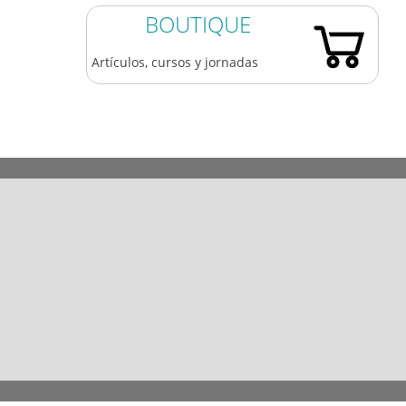
BOUTIQUE
Artículos, cursos y jornadas
983 361 173
609 84 77 05
coaatva@coaatva.es