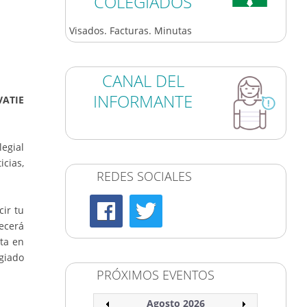
COLEGIADOS
Visados. Facturas. Minutas
CANAL DEL
INFORMANTE
VATIE
legial
cias,
REDES SOCIALES
cir tu
recerá
lta en
egiado
PRÓXIMOS EVENTOS
Agosto 2026