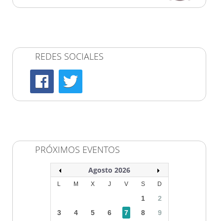
REDES SOCIALES
PRÓXIMOS EVENTOS
Agosto 2026
L
M
X
J
V
S
D
1
2
3
4
5
6
7
8
9