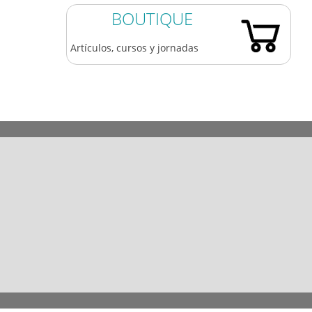
BOUTIQUE
Artículos, cursos y jornadas
983 361 173
609 84 77 05
coaatva@coaatva.es