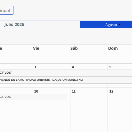
Anual
Julio 2026
Agosto
e
Vie
Sáb
Dom
3
4
5
CTIVOS”
ENEN EN LA ACTIVIDAD URBANÍSTICA DE UN MUNICIPIO”
10
11
12
CTIVOS”