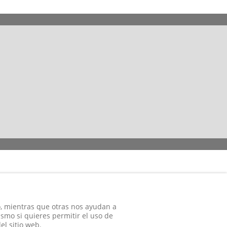
983 361 173
609 84 77 05
coaatva@coaatva.es
o, mientras que otras nos ayudan a
ismo si quieres permitir el uso de
el sitio web.