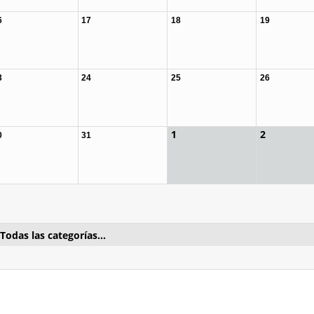
6
17
18
19
3
24
25
26
1
2
0
31
Todas las categorías...