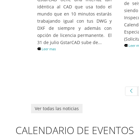
de sei
idéntica al CAD que usa todo el
siend
mundo que en 10 minutos estarás
Insp
trabajando igual con tus DWG y
Calen
DXF de siempre y además con
Espec
opción de licencia permanente. El
(Solici
31 de julio GstarCAD sube de...
Leer 
Leer mas
Ver todas las noticias
ALCANCE DE LA SENTENCIA
VÍDE
CALENDARIO DE EVENTOS
700/2026 DEL TS SOBRE
SOBR