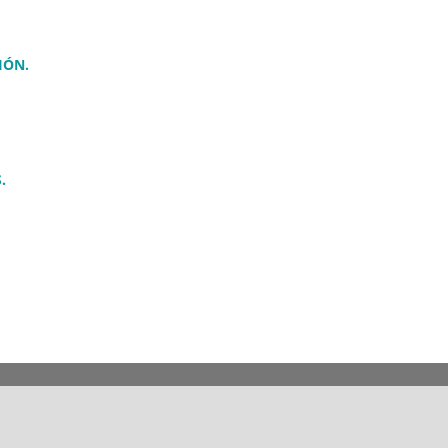
IÓN.
.