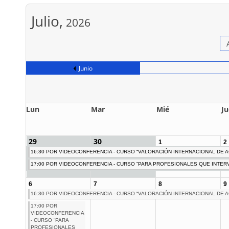
LOS CAMBIOS DE USO
CUBI
CERÁ
22/07/2026. La Sentencia 700/2026
Julio,
2026
del Tribunal Supremo ha generado
21/07/
distintas interpretaciones sobre las
dispon
competencias profesionales en los
sobre
cambios de uso de local a
tabler
Junio
vivienda.Ante esta situación,
la r
nuestro Consejo General y otros
indu
Colegios han aclarado el alcance
descar
real de la resolución y recuerdan
Hispal
Lun
Mar
Mié
Ju
que...
de jun
Leer mas
a profe
29
30
Leer 
1
2
16:30 POR VIDEOCONFERENCIA - CURSO “VALORACIÓN INTERNACIONAL DE A
17:00 POR VIDEOCONFERENCIA - CURSO “PARA PROFESIONALES QUE INTERVI
6
7
8
9
16:30 POR VIDEOCONFERENCIA - CURSO “VALORACIÓN INTERNACIONAL DE A
17:00 POR
VIDEOCONFERENCIA
- CURSO “PARA
RESOLUCIÓN PREMIOS
PONE
PROFESIONALES