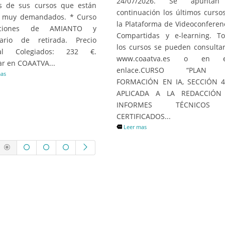
24/07/2026. Se apunta
s de sus cursos que están
continuación los últimos curso
o muy demandados. * Curso
la Plataforma de Videoconferen
ecciones de AMIANTO y
Compartidas y e-learning. T
dario de retirada. Precio
los cursos se pueden consulta
ial Colegiados: 232 €.
www.coaatva.es o en e
tar en COAATVA...
enlace.CURSO “PLAN
mas
FORMACIÓN EN IA, SECCIÓN 4
APLICADA A LA REDACCIÓN
INFORMES TÉCNICOS
CERTIFICADOS...
Leer mas
O DE LA JORNADA
VÍDEO “CONTAMINACIÓ
E DISEÑO DE
INVISIBLE”