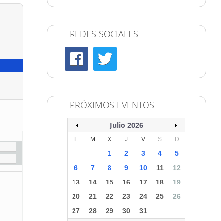
 se
conocer los proyectos finalistas de
deo
la octava edición de sus
e es
premios. Los galardones distinguen
REDES SOCIALES
nder
las mejores propuestas en el uso
tico
de la madera y reconocen
 ha
proyectos por su calidad
ión
arquitectónica, su contribución al
dad,
desarrollo responsable y su
las
capacidad para integrar este...
PRÓXIMOS EVENTOS
Leer mas
Julio 2026
L
M
X
J
V
S
D
1
2
3
4
5
6
7
8
9
10
11
12
13
14
15
16
17
18
19
20
21
22
23
24
25
26
27
28
29
30
31
HERRAMIENTAS SAINT-