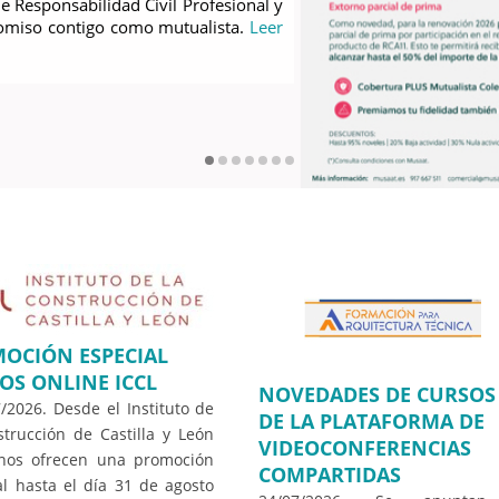
 Responsabilidad Civil Profesional y
o a sus colegiados cada año es una
s
romiso contigo como mutualista.
 etc., en la que contamos con la
Leer
os Técnicos de Valladolid seguimos
SEGUNDO TRIMESTRE 2026 Fórmate
 disponibles en la Plataforma de
 construcción y otras instituciones.
 nuestro equipo.
Leer más
OCIÓN ESPECIAL
OS ONLINE ICCL
NOVEDADES DE CURSOS
2026. Desde el Instituto de
DE LA PLATAFORMA DE
strucción de Castilla y León
VIDEOCONFERENCIAS
 nos ofrecen una promoción
COMPARTIDAS
al hasta el día 31 de agosto