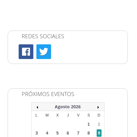
REDES SOCIALES
PRÓXIMOS EVENTOS
Agosto 2026
L
M
X
J
V
S
D
1
2
3
4
5
6
7
8
9