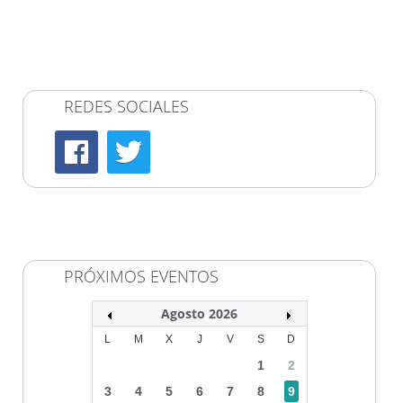
REDES SOCIALES
PRÓXIMOS EVENTOS
Agosto 2026
L
M
X
J
V
S
D
1
2
3
4
5
6
7
8
9