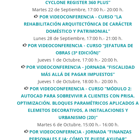
CYCLONE REGISTER 360 PLUS”
Martes 22 de Septiembre
,
17:00
h.-
20:00
h.
POR VIDEOCONFERENCIA - CURSO “LA
REHABILITACIÓN ARQUITECTÓNICA DE CARÁCTER
DOMÉSTICO Y PATRIMONIAL”
Lunes 28 de Septiembre
,
17:00
h.-
21:00
h.
POR VIDEOCONFERENCIA - CURSO “JEFATURA DE
OBRAS (3ª EDICIÓN)”
Jueves 1 de Octubre
,
17:00
h.-
20:00
h.
POR VIDEOCONFERENCIA - JORNADA “FISCALIDAD
MÁS ALLÁ DE PAGAR IMPUESTOS”
Jueves 1 de Octubre
,
18:00
h.-
20:00
h.
POR VIDEOCONFERENCIA - CURSO “MÓDULO 2:
AUTOCAD PARA SOBREVIVIR A CLIENTES CON PRISA.
OPTIMIZACIÓN. BLOQUES PARAMÉTRICOS APLICADOS A
ELEMETOS DECORATIVOS, A INSTALACIONES Y
URBANISMO (2D)”
Martes 6 de Octubre
,
15:00
h.-
16:00
h.
POR VIDEOCONFERNCIA - JORNADA “FINANZAS
PERSONALES E IA: CÓMO TE PUEDE AYUDAR”